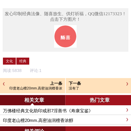
发心印制经典法像、随喜放生、供灯祈福，QQ微信12173323！
点击下方图片！
文化
经典
阅读:
5838
评论:
1
上一条
下一条
印度老山檀20mm.高密油润檀香浓
没有了
醇
相关文章
热门文章
万佛楼经典文化助印戒邪7淫善书《寿康宝鉴》
印度老山檀20mm.高密油润檀香浓醇