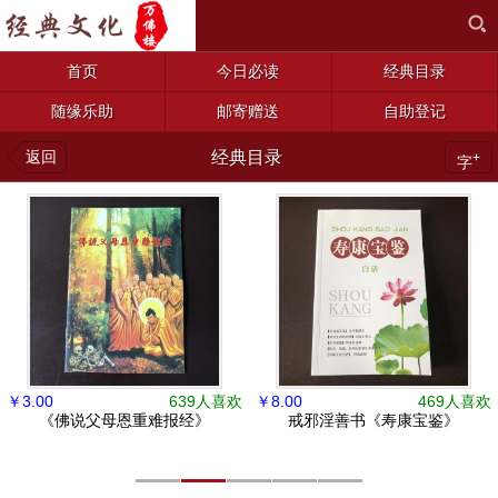
首页
今日必读
经典目录
随缘乐助
邮寄赠送
自助登记
返回
经典目录
+
字
￥
3.00
639人喜欢
￥
8.00
469人喜欢
《佛说父母恩重难报经》
戒邪淫善书《寿康宝鉴》