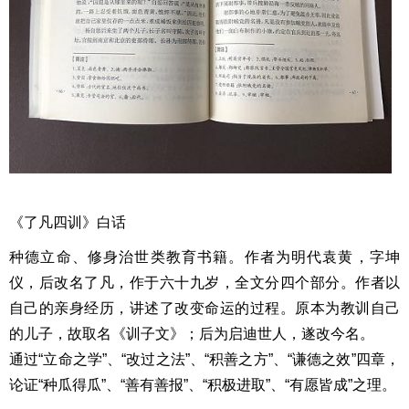
《了凡四训》白话
种德立命、修身治世类教育书籍。作者为明代袁黄，字坤
仪，后改名了凡，作于六十九岁，全文分四个部分。作者以
自己的亲身经历，讲述了改变命运的过程。原本为教训自己
的儿子，故取名《训子文》；后为启迪世人，遂改今名。
通过“立命之学”、“改过之法”、“积善之方”、“谦德之效”四章，
论证“种瓜得瓜”、“善有善报”、“积极进取”、“有愿皆成”之理。