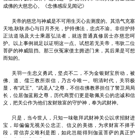
成佛的大慈悲心。《念佛感应见闻记》
关帝的慈悲与神威是不可用生灭心去测度的。其浩气充塞
天地
,耿耿赤心与日月齐光，护持佛法，忠贞不渝。非但护持
正法道场及大士乘愿弘法者，就连普通真修居士亦慈悲呵
护。以上事例就足以证明这一点。试想若无关帝，韦驮二位
菩萨的神威阻挡。那三伙冤家债主拥进门来，其后果是可想
而知的。
关羽一生忠义勇武，坚贞不二，不为金银财宝所动，被
佛、道、儒三教所崇信，乃古今唯一。明清时代，关羽极
显，有
“武王”、“武圣人”之尊，不但在佛教界担任了警卫局局
长，位居伽蓝殿之尊，历代商贾们更是敬佩关公的忠诚和信
义，把关公作为他们发财致富的守护神，奉为武财神。
只是，当今世人，只知一味敬拜武财神关公以求招财进
宝，却偏偏无视关公忠正、信义的美德，为求财富不择手
段，背信弃义唯利是图，如此岂能得到伽蓝菩萨的真正护