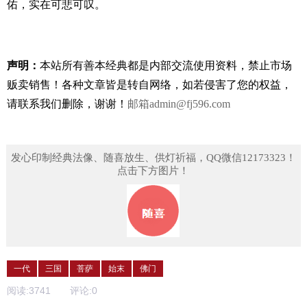
佑，实在可悲可叹。
声明：
本站所有善本经典都是内部交流使用资料，禁止市场
贩卖销售！
各种文章皆是转自网络，如若侵害了您的权益，
请联系我们删除，谢谢！
邮箱
admin@fj596.com
发心印制经典法像、随喜放生、供灯祈福，QQ微信12173323！
点击下方图片！
一代
三国
菩萨
始末
佛门
阅读:
3741
评论:
0