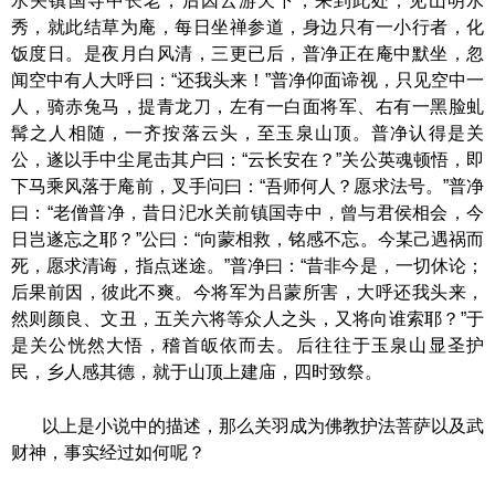
水关镇国寺中长老，后因云游天下，来到此处，见山明水
秀，就此结草为庵，每日坐禅参道，身边只有一小行者，化
饭度日。是夜月白风清，三更已后，普净正在庵中默坐，忽
闻空中有人大呼曰：
“还我头来！”普净仰面谛视，只见空中一
人，骑赤兔马，提青龙刀，左有一白面将军、右有一黑脸虬
髯之人相随，一齐按落云头，至玉泉山顶。普净认得是关
公，遂以手中尘尾击其户曰：“云长安在？”关公英魂顿悟，即
下马乘风落于庵前，叉手问曰：“吾师何人？愿求法号。”普净
曰：“老僧普净，昔日汜水关前镇国寺中，曾与君侯相会，今
日岂遂忘之耶？”公曰：“向蒙相救，铭感不忘。今某己遇祸而
死，愿求清诲，指点迷途。”普净曰：“昔非今是，一切休
论；
后果前因，彼此不爽。今将军为吕蒙所害，大呼还我头来，
然则颜良、文丑，五关六将等众人之头，又将向谁索耶？”于
是关公恍然大悟，稽首皈依而去。后往往于玉泉山显圣护
民，乡人感其德，就于山顶上建庙，四时致祭。
以上是小说中的描述，那么关羽成为
佛教
护法菩萨以及武
财神，事实经过如何呢？