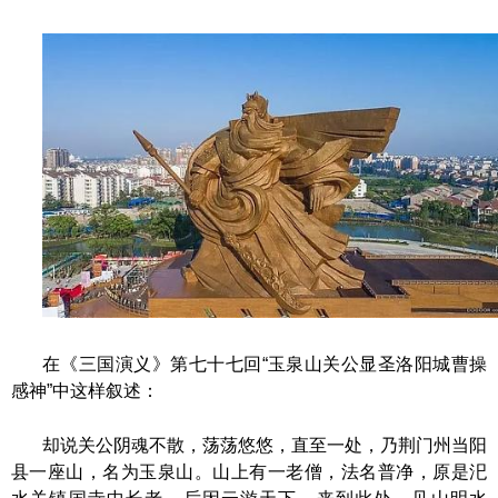
在《三国演义》第七十七回
“玉泉山关公显圣洛阳城曹操
感神”中这样叙述：
却说关公阴魂不散，荡荡悠悠，直至一处，乃荆门州当阳
县一座山，名为玉泉山。山上有一老僧，法名普净，原是汜