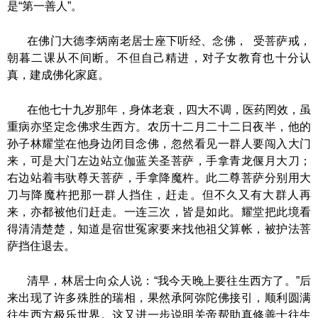
是
“第一善人”。
在佛门大德李炳南老居士座下听经、念佛，
受菩萨戒，
朝暮二课从不间断。不但自己精进，对子女教育也十分认
真，建成佛化家庭。
在他七十九岁那年，身体老衰，四大不调，医药罔效，虽
重病亦坚定念佛求生西方。农历十二月二十二日夜半，他的
孙子林耀堂在他身边闭目念佛，忽然看见一群人要闯入大门
来，可是大门左边站立伽蓝关圣菩萨，手拿青龙偃月大刀；
右边站着韦驮尊天菩萨，手拿降魔杵。此二尊菩萨分别用大
刀与降魔杵把那一群人挡住，赶走。但不久又有大群人再
来，亦都被他们赶走。一连三次，皆是如此。耀堂把此境看
得清清楚楚，知道是宿世冤家要来找他祖父算帐，被护法菩
萨挡住退去。
清早，林居士向众人说：
“我今天晚上要往生西方了。”后
来出现了许多殊胜的瑞相，果然承阿弥陀佛接引，顺利圆满
往生西方极乐世界。这又进一步说明关帝帮助真修善士往生