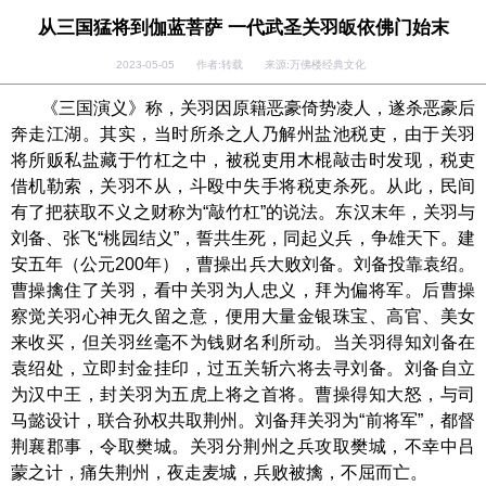
从三国猛将到伽蓝菩萨 一代武圣关羽皈依佛门始末
2023-05-05 作者:转载 来源:万佛楼经典文化
《三国演义》称，关羽
因原籍恶豪倚势凌人，遂杀恶豪后
奔走江湖。其实，当时所杀之人乃解州盐池税吏，由于关羽
将所贩私盐藏于竹杠之中，被税吏用木棍敲击时发现，税吏
借机勒索，关羽不从，斗殴中失手将税吏杀死。从此，民间
有了把获取不义之财称为
“敲竹杠”的说法。东汉末年，关羽与
刘备、张飞“桃园结义”，誓共生死，同起义兵，争雄天下。建
安五年（公元200年），曹操出兵大败刘备。刘备投靠袁绍。
曹操擒住了关羽，看中关羽为人忠义，拜为偏将军。后曹操
察觉关羽心神无久留之意，便用大量金银珠宝、高官、美女
来收买，但关羽丝毫不为钱财名利所动。当关羽得知刘备在
袁绍处，立即封金挂印，过五关斩六将去寻刘备。刘备自立
为汉中王，封关羽为五虎上将之首将。曹操得知大怒，与司
马懿设计，联合孙权共取荆州。刘备拜关羽为“前将军”，都督
荆襄郡事，令取樊城。关羽分荆州之兵攻取樊城，不幸中吕
蒙之计，痛失荆州，夜走麦城，兵败被擒，不屈而亡。