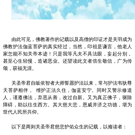
由此可见，佛教著作的记载以及高僧的印证才是关羽成为
佛教护法伽蓝菩萨的真实经过，当然，印祖是谦言，他老人
家怎能不知关帝本迹！只是我等凡夫不具法眼，妄起分别，
甚至心生轻慢，造诸恶业。还望读此文者倍生敬信，广为传
颂，获福无涯。
关圣帝君自皈依智者大师誓愿护法以来，常与护法韦驮尊
天菩萨相伴，
维护正法久住，伽蓝安宁。同时又警示修道
人，谨遵佛法，弃恶从善，改过自新。又为真正佛子，驱除
障碍，助以往生西方。其大慈大悲，恩威并济之功德，堪为
世代人民所共仰。
以下是两则关圣帝君慈悲护佑众生的记载，以飨读者：