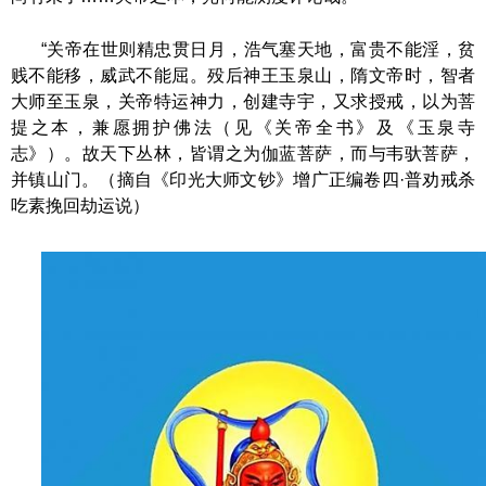
“关帝在世则精忠贯日月，浩气塞天地，富贵不能淫，贫
贱不能移，威武不能屈。殁后神王玉泉山，隋文帝时，智者
大师至玉泉，关帝特运神力，创建寺宇，又求授戒，以为菩
提之本，兼愿拥护佛法（见《关帝全书》及《玉泉寺
志》）。故天下丛林，皆谓之为伽蓝菩萨，而与韦驮菩萨，
并镇山门。（摘自《印光大师文钞》增广正编卷四·普劝戒杀
吃素挽回劫运说）