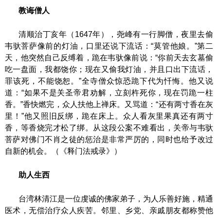
教诲僧人
清顺治丁亥年（
1647年），尧峰有一行脚僧，夜里去偷
韦驮菩萨像前的灯油，口里还说下流话：“莫管他娘。”第二
天，他突然自己反缚着，跪在韦驮像前说：“你前天去玄墓偷
吃一盘面，我都饶你；现在又偷我灯油，并且口出下流话，
罪该死，不能饶恕。”全寺僧众惊恐跪下代为忏悔。他又说
道：“如果不是关圣帝君劝解，立刻杵死你，现在罚跪一柱
香。”香快燃完，众人扶他上禅床。又骂道：“还有两寸香在灰
里！”他又照旧反绑，跪在床上。众人看灰里果真还有两寸
香，等香烧完才松了绑。从这段公案不难看出，关帝与韦驮
菩萨对佛门不肖之徒的惩治是非常严厉的，同时也给予改过
自新的机会。（《释门法戒录》）
助人生西
台湾林清江是一位虔诚的佛家弟子，为人乐善好施，精通
医术，无偿治疗众人疾苦。邻里、乡党、亲戚朋友都称赞他