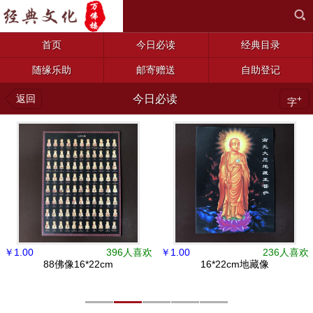
首页
今日必读
经典目录
随缘乐助
邮寄赠送
自助登记
返回
今日必读
+
字
￥
1.00
396人喜欢
￥
1.00
236人喜欢
88佛像16*22cm
16*22cm地藏像