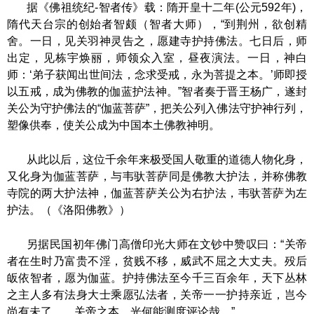
据《佛祖统纪
-智者传》载：
隋开皇十二年(公元592年)，
隋代天台宗的创始者智颇（智者大师），“到荆州，欲创精
舍。一日，见关羽神灵告之，愿建寺护持佛法。七日后，师
出定，见栋宇焕丽，师领众入室，昼夜演法。一日，神白
师：‘弟子获闻出世间法，念求受戒，永为菩提之本。’师即授
以五戒，成为
佛教
的伽蓝护法神。
”智者奏于晋王杨广，遂封
关公为守护佛法的“伽蓝菩萨”，把关公列入佛法守护神行列，
塑像供奉，使关公成为中国本土
佛教
神明。
从此以后，这位千余年来极受国人敬重的道德人物化身，
又化身为伽蓝菩萨，与韦驮菩萨同是佛教大护法，并称佛教
寺院的两大护法神，伽蓝菩萨关公为右护法，韦驮菩萨为左
护法。（《洛阳佛教》）
另据民国初年佛门高僧印光大师在文钞中赞叹曰：
“关帝
者在生时乃富贵不淫，贫贱不移，威武不屈之大丈夫。殁后
皈依智者，愿为伽蓝。护持佛法至今千三百余年，天下丛林
之主人多有法身大士乘愿弘法者，关帝一一护持亲近，岂今
尚有未了……关帝之本，光何能测度评论哉。”