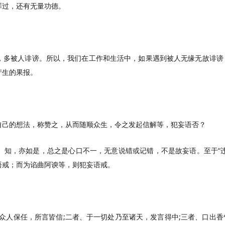
罪过，还有无量功德。
，多被人诽谤。所以，我们在工作和生活中，如果遇到被人无缘无故诽谤
产生的果报。
自己的想法，称赞之，从而随顺众生，令之发起信解等，犯妄语否？
、知，亦如是，总之是心口不一，无意说错或记错，不是故妄语。至于“违
语戒；而为谄曲阿谀等，则犯妄语戒。
众人保任，所言皆信;二者、于一切处乃至诸天，发言得中;三者、口出香