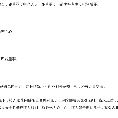
师长，犯重罪；中品人天，犯重罪；下品鬼神畜生，犯轻垢罪。
欺诳之心。
，即犯重罪。
己获得名闻利养，这种情况下不但不犯菩萨戒，相反还有无量功德。
座下，猎人追来问佛陀是否见到兔子，佛陀摇摇头说没见到。猎人走后，
这只兔子要是被猎人抓到，就必死无疑，而且猎人如果抓到兔子，就会因