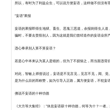
所以，有时为了利益众生，可以说方便妄语，这样做不但没有
“妄语”果报
妄语的果报即得生地狱、畜生、恶鬼三恶道，余报则得生人道
骗时，不要去责怪别人，因为这就是我们曾经造作的妄语业所
违心奉承别人算不算妄语？
若是心中本来认为某人是错的，但为了不损恼之，而当面违背
对此，智敏上师曾说过，妄语是不见言见，见言不见，闻、觉
是为什么目的而称赞，如为引导入正路，属方便妄语，不犯妄
佛说不妄语的十种功德
《大方等大集经》：“休息妄语获十种功德，何等为十？一者、