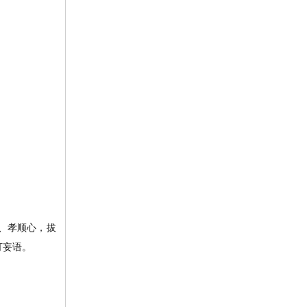
、孝顺心，拔
打妄语。