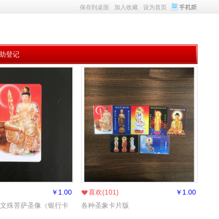
保存到桌面
加入收藏
设为首页
助登记
￥
1.00
喜欢(
101
)
￥
1.00
智文殊菩萨圣像（银行卡
各种圣象卡片版