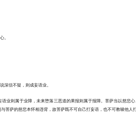
之心。
所说深信不疑，则成妄语业。
妄语业则属于业障，未来堕落三恶道的果报则属于报障。菩萨当以慈悲心
则与菩萨的慈悲本怀相违背，故菩萨既不可自己打妄语，也不可教唆他人