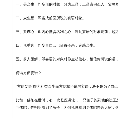
一、是众生，即妄语的对象，分为三品：上品诸佛圣人、父母
二、众生想，即当成前面所说的妄语对象。
三、欺诳心，即内心悭贪名利之心，遇到妄语的对象现前，起
四、说重具，即妄言自己已证得圣果，迷惑众生。
五、前人领解，即妄语的对象对你生起信心，相信你所说的话
何谓方便妄语？
“方便妄语”即为利益众生而方便权巧说的妄语，决不是为了自
比如，佛陀在世时，有一次登座讲法，一只兔子跑到他的法王
问佛陀，你明明看到了兔子，为何说没看到？佛陀告诉大家，