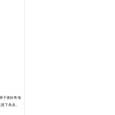
弟子便好奇地
此造下杀业。