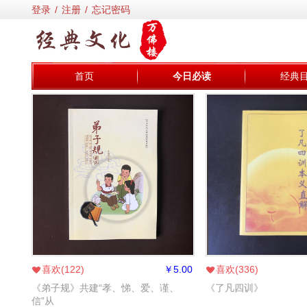
登录
/
注册
/
忘记密码
首页
今日必读
经典
喜欢(
122
)
￥
5.00
喜欢(
336
)
《弟子规》共建“孝、悌、爱、谨、
《了凡四训》
信”从