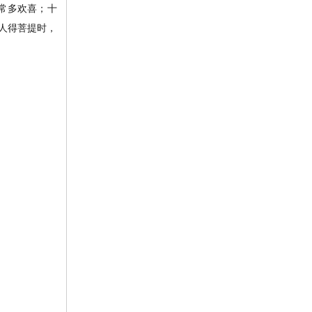
常多欢喜；十
人得菩提时，