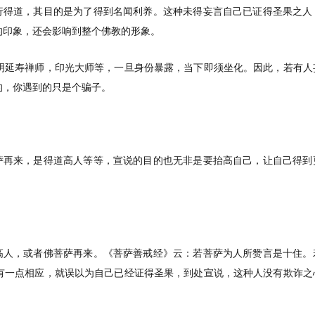
修行得道，其目的是为了得到名闻利养。这种未得妄言自己已证得圣果之人
的印象，还会影响到整个
佛教
的形象。
明延寿禅师，印光大师等，一旦身份暴露，当下即须坐化。因此，若有人
的，你遇到的只是个骗子。
菩萨再来，是得道高人等等，宣说的目的也无非是要抬高自己，让自己得到
道高人，或者佛菩萨再来。《菩萨善戒经》云：若菩萨为人所赞言是十住。
有一点相应，就误以为自己已经证得圣果，到处宣说，这种人没有欺诈之