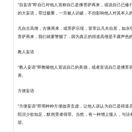
“自妄语”即自己对他人宣称自己是佛菩萨再来，或说自己已
的大妄语，罪过极重，一旦被人识破，不但影响他人对其本人
凡自古高僧，古佛再来，或菩萨示现，皆常以凡夫自居，如永
菩萨再来，我们就要警惕了，因为真正的得道高僧是不露声色
教人妄语
“教人妄语”即教唆他人宣说自己的美德，或者宣说自己是佛
养。
方便妄语
“方便妄语”即用种种方便故弄玄虚，让他人误认为自己是得
陀洹少欲知足，默然受者得罪。当然，有一种增上慢人，与法
罪。