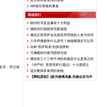
适合教师多食用的食物
4种保住青春的素食
阅读排行
助印经书及造像有十大利益
佛前供灯能获得无数福报
佛说文殊菩萨会化身贫穷苦恼的人来为你培
入寺拜佛都有什么讲究？抽烟喝酒后可以拜
福
自称“菩萨再来”的真假辨析
佛吗？
万佛楼助印善书阴律无情
佛说有三十三种不净的布施及什么是真正的
《华严经· 普贤菩萨行愿品》十大愿望之
布施
妄语，罪过极
适合教师多食用的食物
一：随顺众生
【网站原创】}欲为诸佛龙象,先做众生马牛