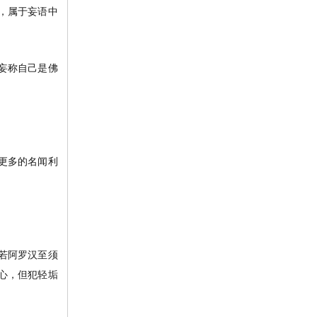
，属于妄语中
妄称自己是佛
更多的名闻利
若阿罗汉至须
心，但犯轻垢