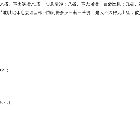
；六者、常出实语;七者、心意清净；八者、常无谄语，言必应机；九者、
！若能以此休息妄语善根回向阿耨多罗三藐三菩提，是人不久得无上智，彼
中的；
作证明；