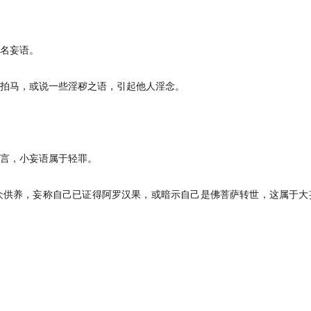
，名妄语。
迎拍马，或说一些淫秽之语，引起他人淫念。
而言，小妄语属于轻罪。
信众供养，妄称自己已证得阿罗汉果，或暗示自己是佛菩萨转世，这属于大