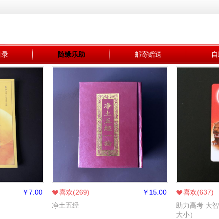
目录
随缘乐助
邮寄赠送
自
￥
7.00
喜欢(
269
)
￥
15.00
喜欢(
637
)
净土五经
助力高考 大
大小）