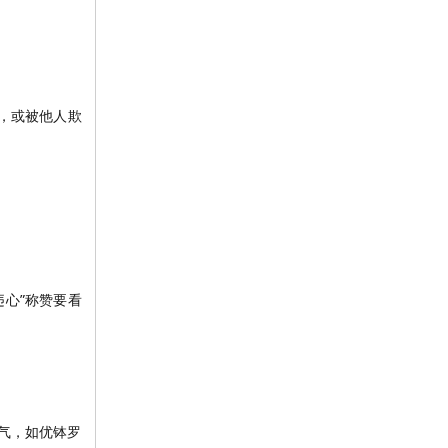
，或被他人欺
心”称赞要看
气，如优钵罗