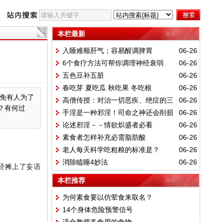
本栏最新
入睡难顺肝气；容易醒调脾胃
06-26
6个食疗方法可帮你调理神经衰弱
06-26
五色豆补五脏
06-26
春吃芽 夏吃瓜 秋吃果 冬吃根
06-26
免有人为了
高僧传授：对治一切恶疾、绝症的三
06-26
？有何过
手淫是一种邪淫！司命之神还会削损
06-26
件法宝
论述邪淫－－情欲炽盛者必看
06-26
福报
素食者怎样补充必需脂肪酸
06-26
老人每天科学吃粗粮的标准是？
06-26
消除瞌睡4妙法
06-26
经摊上了妄语
本栏推荐
为何素食要以仿荤食来取名？
14个身体危险预警信号