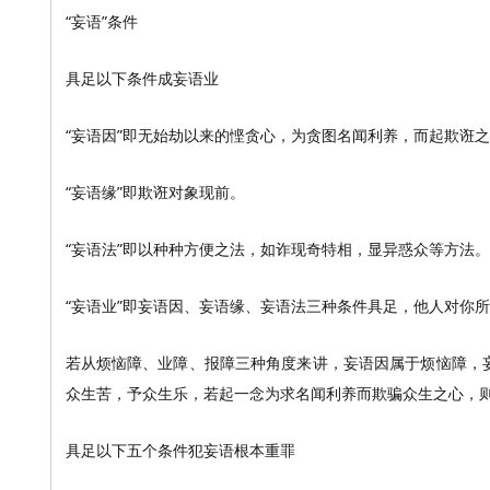
“妄语”条件
具足以下条件成妄语业
“妄语因”即无始劫以来的悭贪心，为贪图名闻利养，而起欺诳
“妄语缘”即欺诳对象现前。
“妄语法”即以种种方便之法，如诈现奇特相，显异惑众等方法。
“妄语业”即妄语因、妄语缘、妄语法三种条件具足，他人对你
若从烦恼障、业障、报障三种角度来讲，妄语因属于烦恼障，
众生苦，予众生乐，若起一念为求名闻利养而欺骗众生之心，
具足以下五个条件犯妄语根本重罪