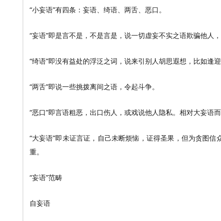
“小妄语”有四条：妄语、绮语、两舌、恶口。
“妄语”即是言不是，不是言是，说一切虚妄不实之语欺骗他人
“绮语”即没有益处的浮泛之词，说来引别人胡思遐想，比如逢
“两舌”即说一些挑拨离间之语，令起斗争。
“恶口”即言语粗恶，出口伤人，或戏说他人隐私。相对大妄语
“大妄语”即未证言证，自己未断烦恼，证得圣果，但为贪图
重。
“妄语”范畴
自妄语