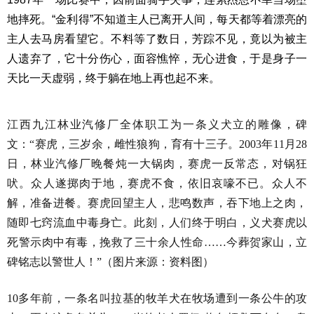
地摔死。“金利得”不知道主人已离开人间，每天都等着漂亮的
主人去马房看望它。不料等了数日，芳踪不见，竟以为被主
人遗弃了，它十分伤心，面容憔悴，无心进食，于是身子一
天比一天虚弱，终于躺在地上再也起不来。
江西九江林业汽修厂全体职工为一条义犬立的雕像，碑
文：“赛虎，三岁余，雌性狼狗，育有十三子。2003年11月28
日，林业汽修厂晚餐炖一大锅肉，赛虎一反常态，对锅狂
吠。众人遂掷肉于地，赛虎不食，依旧哀嚎不已。众人不
解，准备进餐。赛虎回望主人，悲鸣数声，吞下地上之肉，
随即七窍流血中毒身亡。此刻，人们终于明白，义犬赛虎以
死警示肉中有毒，挽救了三十余人性命……今葬贺家山，立
碑铭志以警世人！”（图片来源：资料图）
10多年前，一条名叫拉基的牧羊犬在牧场遭到一条公牛的攻