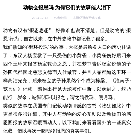
动物会报恩吗 为何它们的故事催人泪下
2024-12-12 作者:转载 来源:万佛楼经典文化
动物有没有“报恩思想”，好像谁也说不清楚。但是动物的“报
恩”行为，自古以来，在中外史籍中都记载了很多。
我们熟知的“衔环投珠”的故事，大概是最脍炙人口的历史佳话
了：东汉人杨宝救了一只受伤的小黄雀，小黄雀伤好后叼来
四个玉环来报答杨宝救命之恩，并在梦中告诉杨宝说他的子
孙四代都因此慈悲义德而入仕做官，并且人品都如这玉环一
样高洁光亮，后来杨宝的子孙果然个个成为栋梁。《淮南子·
览冥训》记载：隋侯出行见大蛇被伤中断，以药封之，蛇乃
能行，岁余，蛇衔明珠以报之，谓之隋侯珠、明月珠。
类似的故事在我国专门记载动物情感的古书《物犹如此》中
更是很多很详细，其中人与动物的爱心互动以及动物们的感
恩图报的故事温暖而动人，以下我们来看看国外的一些真实
记载，借以再次一睹动物报恩的真实事例。