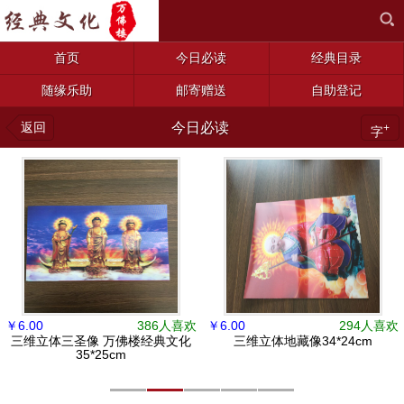
首页
今日必读
经典目录
随缘乐助
邮寄赠送
自助登记
返回
今日必读
+
字
￥
6.00
386人喜欢
￥
6.00
294人喜欢
三维立体三圣像 万佛楼经典文化
三维立体地藏像34*24cm
35*25cm