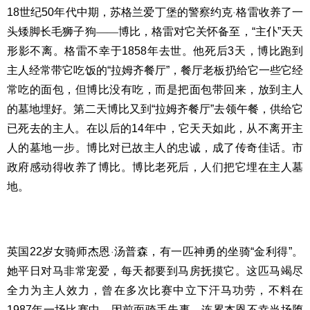
18世纪50年代中期，苏格兰爱丁堡的警察约克
格雷收养了一
·
头矮脚长毛狮子狗
——
博比，格雷对它关怀备至，“主仆”天天
形影不离。格雷不幸于1858年去世。他死后3天，博比跑到
主人经常带它吃饭的“拉姆齐餐厅”，餐厅老板扔给它一些它经
常吃的面包，但博比没有吃，而是把面包带回来，放到主人
的墓地埋好。第二天博比又到“拉姆齐餐厅”去领午餐，供给它
已死去的主人。在以后的14年中，它天天如此，从不离开主
人的墓地一步。博比对已故主人的忠诚，成了传奇佳话。市
政府感动得收养了博比。博比老死后，人们把它埋在主人墓
地。
英国22岁女骑师杰恩
汤普森，有一匹神勇的坐骑“金利得”。
·
她平日对马非常宠爱，每天都要到马房抚摸它。这匹马竭尽
全力为主人效力，曾在多次比赛中立下汗马功劳，不料在
1987年一场比赛中，因前面骑手失事，连累杰恩不幸当场堕