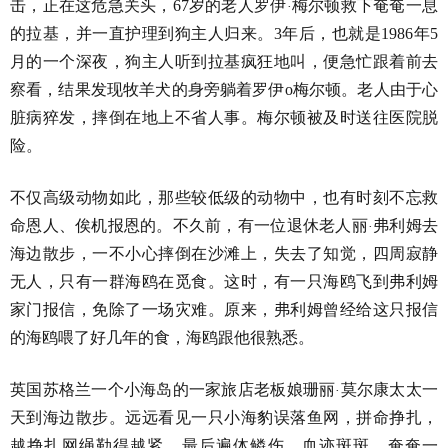
击，正在这危急关头，67岁的老人罗伊
梅尔顿救下奄奄一息
·
的拉基，并一直护理到狗主人归来。3年后，也就是1986年5
月的一个深夜，狗主人听到拉基疯狂地叫，便急忙跟着前去
察看，结果发现牧羊犬的身旁躺着罗伊o梅尔顿。老人由于心
脏病猝发，摔倒在地上不省人事。梅尔顿被及时送往医院脱
险。
不仅高级动物如此，那些较低级的动物中，也有时刻不忘救
命恩人、俟机报恩的。不久前，有一位退休老人丽
弗利姆去
·
海边散步，一不小心摔倒在沙滩上，失去了知觉，四周寂静
无人，只有一群海鸥在觅食。这时，有一只海鸥飞到弗利姆
家门报信，免除了一场灾难。原来，弗利姆曾经给这只报信
的海鸥喂了好几年的食，海鸥跟他很熟悉。
英国苏格兰一个小海岛的一家旅店老板娘珊丽
莫尔康太太一
·
天到海边散步。远远看见一只小海豹误落鱼网，拼命挣扎，
越挣扎网绳勒得越紧，最后遍体鳞伤，血迹斑斑，奄奄一