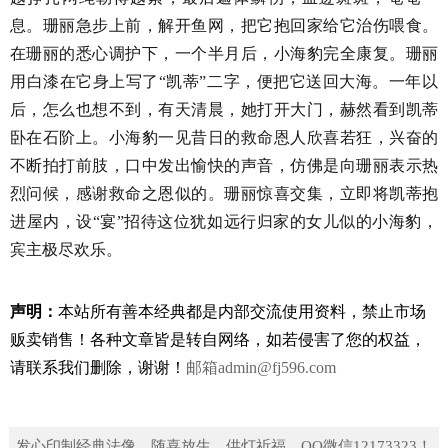
息。珊丽急步上前，解开鱼网，把它抱回家给它治伤喂食。
在珊丽的悉心调护下，一个半月后，小海豹完全康复。珊丽
用白漆在它身上写了“凯蒂”二字，便把它送回大海。一年以
后，怎么也想不到，有天清晨，她打开大门，赫然看到凯蒂
卧在石阶上。小海豹一见昔日的救命恩人欣喜若狂，兴奋的
不断拍打前肢，口中发出愉快的声音，仿佛是向珊丽表示热
烈问候，感谢救命之恩似的。珊丽惊喜交集，立即将凯蒂抱
进屋内，设“宴”招待这位犹如远行归家的女儿似的小海豹，
宾主极尽欢乐。
声明：
本站所有善本经典都是内部交流使用资料，禁止市场
贩卖销售！
各种文章皆是转自网络，如若侵害了您的权益，
请联系我们删除，谢谢！
邮箱
admin@fj596.com
发心印制经典法像、随喜放生、供灯祈福，QQ微信12173323！