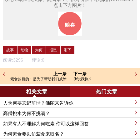
点击下方图片！
故事
动物
为何
报恩
泪下
阅读:
3296
评论:
0
上一条
下一条
素食的目的：是为了帮助我们戒除
佛说我执？
杀心和嗔心
相关文章
热门文章
人为何要忘记前世？佛陀来告诉你
高僧挑水为何不挑满？
如果有人不理解为何吃素 你可以这样回答
为何素食要以仿荤食来取名？