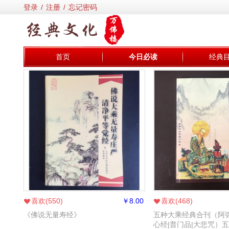
登录
/
注册
/
忘记密码
首页
今日必读
经典
喜欢(
550
)
￥
8.00
喜欢(
468
)
《佛说无量寿经》
五种大乘经典合刊（阿弥
心经|普门品|大悲咒）