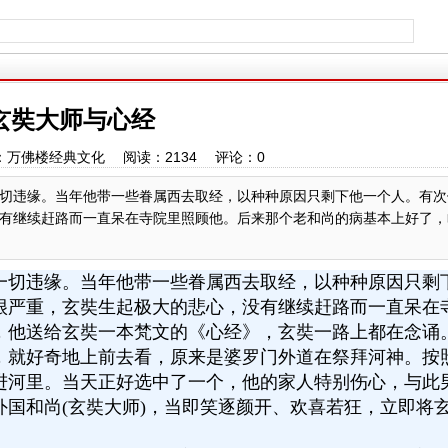
玄奘大师与心经
：万佛楼经典文化 阅读：
2134
评论：
0
切违缘。当年他带一些眷属西去取经，以种种原因只剩下他一个人。有次
有继续赶路而一直呆在寺院里照顾他。后来那个老和尚的病基本上好了，
一切违缘。当年他带一些眷属西去取经，以种种原因只剩
很严重，玄奘生起极大的悲心，没有继续赶路而一直呆在
，他送给玄奘一本梵文的《心经》，玄奘一路上都在念诵
，就好奇地上前去看，原来是婆罗门外道在祭拜河神。按
进河里。当天正好选中了一个，他的家人特别伤心，与此
国和尚(玄奘大师)，当即笑逐颜开、欢喜若狂，立即将