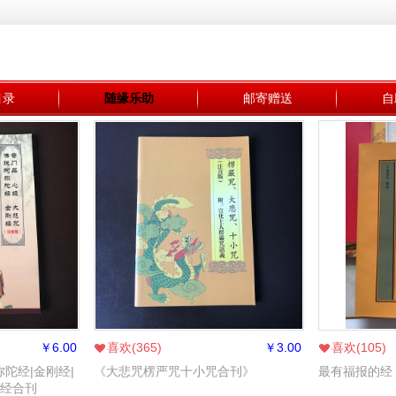
目录
随缘乐助
邮寄赠送
自
￥
6.00
喜欢(
365
)
￥
3.00
喜欢(
105
)
陀经|金刚经|
《大悲咒楞严咒十小咒合刊》
最有福报的经
五经合刊