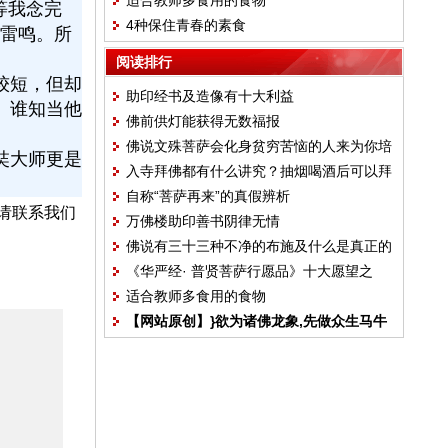
适合教师多食用的食物
等我念完
4种保住青春的素食
闪雷鸣。所
阅读排行
较短，但却
助印经书及造像有十大利益
。谁知当他
佛前供灯能获得无数福报
佛说文殊菩萨会化身贫穷苦恼的人来为你培
奘大师更是
入寺拜佛都有什么讲究？抽烟喝酒后可以拜
福
自称“菩萨再来”的真假辨析
佛吗？
请联系我们
万佛楼助印善书阴律无情
佛说有三十三种不净的布施及什么是真正的
《华严经· 普贤菩萨行愿品》十大愿望之
布施
适合教师多食用的食物
一：随顺众生
【网站原创】}欲为诸佛龙象,先做众生马牛