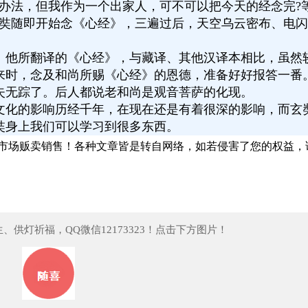
办法，但我作为一个出家人，可不可以把今天的经念完?
玄奘随即开始念《心经》，三遍过后，天空乌云密布、电
。他所翻译的《心经》，与藏译、其他汉译本相比，虽然
来时，念及和尚所赐《心经》的恩德，准备好好报答一番
失无踪了。后人都说老和尚是观音菩萨的化现。
文化的影响历经千年，在现在还是有着很深的影响，而玄
奘身上我们可以学习到很多东西。
市场贩卖销售！
各种文章皆是转自网络，如若侵害了您的权益，
供灯祈福，QQ微信12173323！点击下方图片！