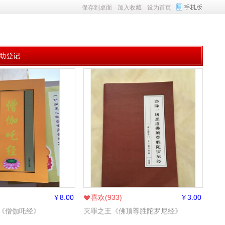
保存到桌面
加入收藏
设为首页
助登记
￥
8.00
喜欢(
933
)
￥
3.00
《僧伽吒经》
灭罪之王《佛顶尊胜陀罗尼经》