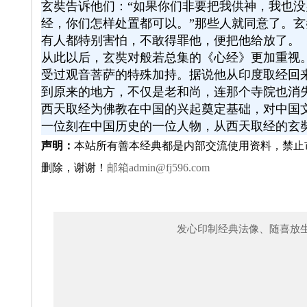
玄奘告诉他们：“如果你们非要把我供神，我也没
经，你们怎样处置都可以。”那些人就同意了。
有人都特别害怕，不敢得罪他，便把他给放了。
从此以后，玄奘对般若总集的《心经》更加重视
受过观音菩萨的特殊加持。据说他从印度取经回
到原来的地方，不仅是老和尚，连那个寺院也消
西天取经为佛教在中国的兴起奠定基础，对中国
一位刻在中国历史的一位人物，从西天取经的玄
声明：
本站所有善本经典都是内部交流使用资料，禁止
删除，谢谢！
邮箱
admin@fj596.com
发心印制经典法像、随喜放生、