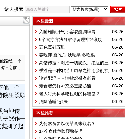
本栏最新
入睡难顺肝气；容易醒调脾胃
06-26
6个食疗方法可帮你调理神经衰弱
06-26
五色豆补五脏
06-26
春吃芽 夏吃瓜 秋吃果 冬吃根
06-26
他路经一个
高僧传授：对治一切恶疾、绝症的三
06-26
临行之前，
手淫是一种邪淫！司命之神还会削损
06-26
件法宝
论述邪淫－－情欲炽盛者必看
06-26
福报
素食者怎样补充必需脂肪酸
06-26
下他一个
老人每天科学吃粗粮的标准是？
06-26
寺院里照顾
消除瞌睡4妙法
06-26
。
照当地传
本栏推荐
男子哭作一
为何素食要以仿荤食来取名？
玄奘捆了起
14个身体危险预警信号