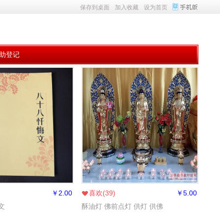
保存到桌面
加入收藏
设为首页
助登记
￥
2.00
喜欢(
39
)
￥
5.00
文
酥油灯 佛前点灯 供灯 供佛