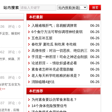
本栏最新
入睡难顺肝气；容易醒调脾胃
06-26
36 评论：0
6个食疗方法可帮你调理神经衰弱
06-26
不足型。睡觉时
五色豆补五脏
06-26
春吃芽 夏吃瓜 秋吃果 冬吃根
06-26
高僧传授：对治一切恶疾、绝症的三
06-26
62 评论：0
手淫是一种邪淫！司命之神还会削损
06-26
件法宝
竹笋、鲜藕、芹
论述邪淫－－情欲炽盛者必看
06-26
福报
素食者怎样补充必需脂肪酸
06-26
老人每天科学吃粗粮的标准是？
06-26
85 评论：0
消除瞌睡4妙法
06-26
讲究“五谷宜为
>>
本栏推荐
为何素食要以仿荤食来取名？
37 评论：0
14个身体危险预警信号
促进升发，应顺