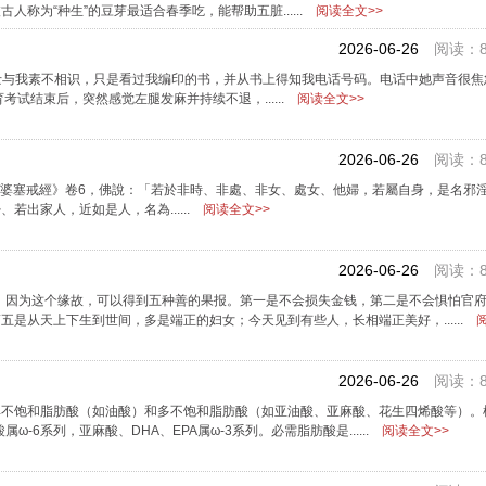
为“种生”的豆芽最适合春季吃，能帮助五脏......
阅读全文>>
2026-06-26
阅读：8
居士与我素不相识，只是看过我编印的书，并从书上得知我电话号码。电话中她声音很
结束后，突然感觉左腿发麻并持续不退，......
阅读全文>>
2026-06-26
阅读：8
婆塞戒經》卷6，佛說：「若於非時、非處、非女、處女、他婦，若屬自身，是名邪
出家人，近如是人，名為......
阅读全文>>
2026-06-26
阅读：8
，因为这个缘故，可以得到五种善的果报。第一是不会损失金钱，第二是不会惧怕官
是从天上下生到世间，多是端正的妇女；今天见到有些人，长相端正美好，......
阅
2026-06-26
阅读：8
单不饱和脂肪酸（如油酸）和多不饱和脂肪酸（如亚油酸、亚麻酸、花生四烯酸等）。
-6系列，亚麻酸、DHA、EPA属ω-3系列。必需脂肪酸是......
阅读全文>>