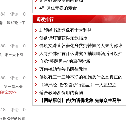
适合教师多食用的食物
4种保住青春的素食
84 评论：0
阅读排行
焦急，显然碰上了
助印经书及造像有十大利益
佛前供灯能获得无数福报
佛说文殊菩萨会化身贫穷苦恼的人来为你培
88 评论：0
入寺拜佛都有什么讲究？抽烟喝酒后可以拜
福
淫。唯三天下有
自称“菩萨再来”的真假辨析
佛吗？
万佛楼助印善书阴律无情
佛说有三十三种不净的布施及什么是真正的
88 评论：0
《华严经· 普贤菩萨行愿品》十大愿望之
布施
府，第三是不会
读全文>>
适合教师多食用的食物
一：随顺众生
【网站原创】}欲为诸佛龙象,先做众生马牛
18 评论：0
根据双键的位置