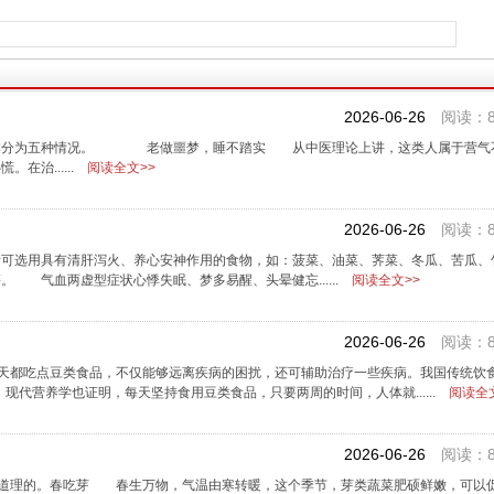
2026-06-26
阅读：8
基本分为五种情况。 老做噩梦，睡不踏实 从中医理论上讲，这类人属于营气
治......
阅读全文>>
2026-06-26
阅读：8
者可选用具有清肝泻火、养心安神作用的食物，如：菠菜、油菜、荠菜、冬瓜、苦瓜、
 气血两虚型症状心悸失眠、梦多易醒、头晕健忘......
阅读全文>>
2026-06-26
阅读：8
每天都吃点豆类食品，不仅能够远离疾病的困扰，还可辅助治疗一些疾病。我国传统饮食
代营养学也证明，每天坚持食用豆类食品，只要两周的时间，人体就......
阅读全文
2026-06-26
阅读：8
有道理的。春吃芽 春生万物，气温由寒转暖，这个季节，芽类蔬菜肥硕鲜嫩，可以