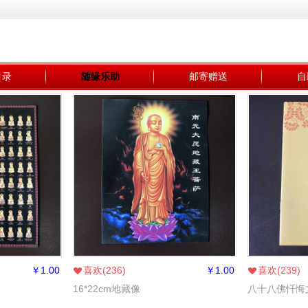
目录
随缘乐助
邮寄赠送
自
￥
1.00
喜欢(
236
)
￥
1.00
喜欢(
239
)
16*22cm地藏像
八十八佛忏悔