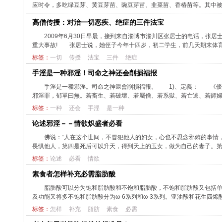
应时令，多吃绿豆芽、黄豆芽苗、豌豆芽苗、韭菜苗、香椿苗等。其中被古人称
高僧传授：对治一切恶疾、绝症的三件法宝
2009年6月30日早晨，接到来自淄博市淄川区张居士的电话，张
重大事故! 张居士说，她侄子今年十四岁，初二学生，前几天期末体育考试
标签：
一切
传授
法宝
三件
绝症
手淫是一种邪淫！司命之神还会削损福报
手淫是一種邪淫。司命之神還會削損福報。 1)、定義： 《優
邪淫罪，郁單曰無。若畜生、若破壞、若屬僧、若系獄、若亡逃、若師婦、若
标签：
一种
还会
手淫
是一种
论述邪淫－－情欲炽盛者必看
佛说：“人在这个世间，不冒犯他人的妇女，心也不思念邪僻的事情
畏惧他人，第四是死后可以升天，得到天上的玉女，做为自己的妻子。第五
标签：
论述
必看
情欲
素食者怎样补充必需脂肪酸
脂肪酸可以分为饱和脂肪酸和不饱和脂肪酸，不饱和脂肪酸又包括
及功能又将多不饱和脂肪酸分为ω-6系列和ω-3系列。亚油酸和花生四烯酸属ω
标签：
怎样
补充
脂肪
素食
必需