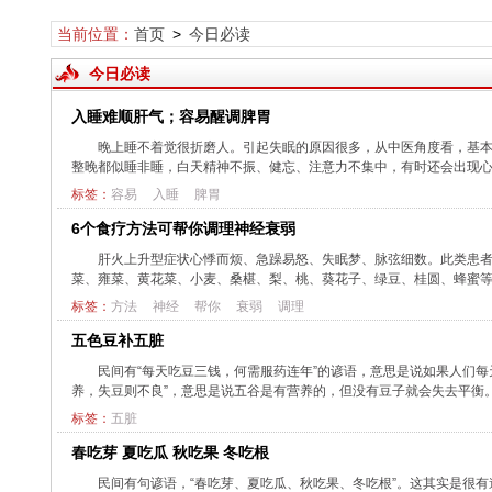
当前位置：
首页
>
今日必读
今日必读
入睡难顺肝气；容易醒调脾胃
晚上睡不着觉很折磨人。引起失眠的原因很多，从中医角度看，
整晚都似睡非睡，白天精神不振、健忘、注意力不集中，有时还会出现心慌。在
标签：
容易
入睡
脾胃
6个食疗方法可帮你调理神经衰弱
肝火上升型症状心悸而烦、急躁易怒、失眠梦、脉弦细数。此类患
菜、雍菜、黄花菜、小麦、桑椹、梨、桃、葵花子、绿豆、桂圆、蜂蜜等。
标签：
方法
神经
帮你
衰弱
调理
五色豆补五脏
民间有“每天吃豆三钱，何需服药连年”的谚语，意思是说如果人们
养，失豆则不良”，意思是说五谷是有营养的，但没有豆子就会失去平衡。现
标签：
五脏
春吃芽 夏吃瓜 秋吃果 冬吃根
民间有句谚语，“春吃芽、夏吃瓜、秋吃果、冬吃根”。这其实是很