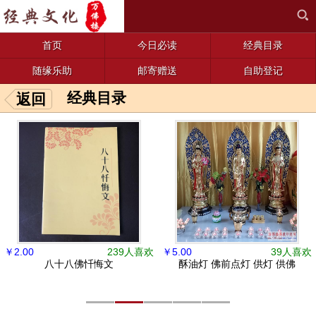
首页
今日必读
经典目录
随缘乐助
邮寄赠送
自助登记
经典目录
返回
￥
2.00
239人喜欢
￥
5.00
39人喜欢
八十八佛忏悔文
酥油灯 佛前点灯 供灯 供佛