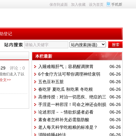
保存到桌面
加入收藏
设为首页
助登记
本栏最新
入睡难顺肝气；容易醒调脾胃
06-26
-29
评论：0
6个食疗方法可帮你调理神经衰弱
06-26
现他们走入了以
全文>>
五色豆补五脏
06-26
春吃芽 夏吃瓜 秋吃果 冬吃根
06-26
高僧传授：对治一切恶疾、绝症的三
06-26
手淫是一种邪淫！司命之神还会削损
06-26
件法宝
论述邪淫－－情欲炽盛者必看
06-26
福报
素食者怎样补充必需脂肪酸
06-26
老人每天科学吃粗粮的标准是？
06-26
消除瞌睡4妙法
06-26