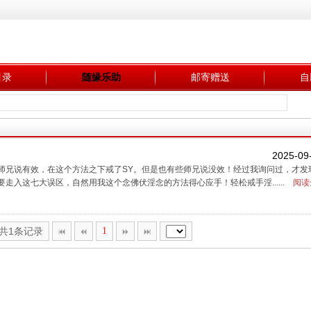
目录
随缘乐助
邮寄赠送
自
2025-09
师兄说有效，在这个方法之下戒了SY。但是也有些师兄说没效！经过我询问过，才发
入这七大误区，自然用我这个念佛伏淫念的方法得心应手！轻松戒手淫......
阅读
,共1条记录
1