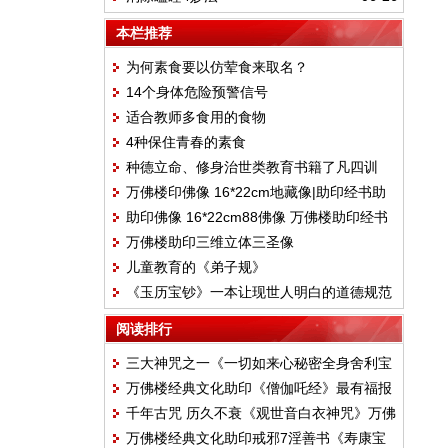
本栏推荐
为何素食要以仿荤食来取名？
14个身体危险预警信号
适合教师多食用的食物
4种保住青春的素食
种德立命、修身治世类教育书籍了凡四训
万佛楼印佛像 16*22cm地藏像|助印经书助
助印佛像 16*22cm88佛像 万佛楼助印经书
印
万佛楼助印三维立体三圣像
儿童教育的《弟子规》
《玉历宝钞》一本让现世人明白的道德规范
阅读排行
三大神咒之一《一切如来心秘密全身舍利宝
万佛楼经典文化助印《僧伽吒经》最有福报
箧印罗尼经 》万佛楼经典文化助印经书
千年古咒 历久不衰《观世音白衣神咒》万佛
的经
万佛楼经典文化助印戒邪7淫善书《寿康宝
楼经典文化助印经书