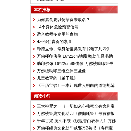
本栏推荐
为何素食要以仿荤食来取名？
14个身体危险预警信号
适合教师多食用的食物
4种保住青春的素食
种德立命、修身治世类教育书籍了凡四训
万佛楼印佛像 16*22cm地藏像|助印经书助
助印佛像 16*22cm88佛像 万佛楼助印经书
印
万佛楼助印三维立体三圣像
儿童教育的《弟子规》
《玉历宝钞》一本让现世人明白的道德规范
阅读排行
三大神咒之一《一切如来心秘密全身舍利宝
万佛楼经典文化助印《僧伽吒经》最有福报
箧印罗尼经 》万佛楼经典文化助印经书
千年古咒 历久不衰《观世音白衣神咒》万佛
的经
万佛楼经典文化助印戒邪7淫善书《寿康宝
楼经典文化助印经书