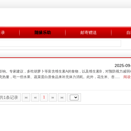
目录
随缘乐助
邮寄赠送
自
2025-09
影响。专家建议，多吃胡萝卜等富含维生素A的食物，以及维生素B，对预防视力减弱
量，吃一些水果、蔬菜蛋白质食品来补充体力消耗。此外，花生米、杏......
阅读
,共1条记录
1