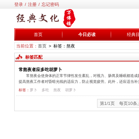
登录
/
注册
/
忘记密码
首页
今日必读
经典
当前位置：
首页
> 标签：熬夜
标签匹配
常熬夜者应多吃胡萝卜
常熬夜会使身体的正常节律性发生紊乱，对视力、肠胃及睡眠都造成
提高熬夜工作者对昏暗光线的适应力，防止视觉疲劳。此外，还应适当补充热
标签：
萝卜
多吃
熬夜
胡萝卜
第1/1页 每页10条