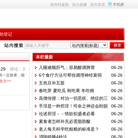
保存到桌面
加入收藏
设为首页
助登记
本栏最新
入睡难顺肝气；容易醒调脾胃
06-26
-29
评论：0
6个食疗方法可帮你调理神经衰弱
06-26
有一定效果，能
全文>>
五色豆补五脏
06-26
春吃芽 夏吃瓜 秋吃果 冬吃根
06-26
高僧传授：对治一切恶疾、绝症的三
06-26
手淫是一种邪淫！司命之神还会削损
06-26
件法宝
论述邪淫－－情欲炽盛者必看
06-26
福报
素食者怎样补充必需脂肪酸
06-26
老人每天科学吃粗粮的标准是？
06-26
消除瞌睡4妙法
06-26