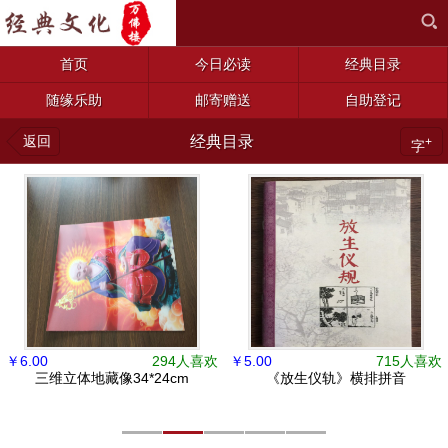
首页
今日必读
经典目录
随缘乐助
邮寄赠送
自助登记
返回
经典目录
+
字
￥
6.00
294人喜欢
￥
5.00
715人喜欢
三维立体地藏像34*24cm
《放生仪轨》横排拼音